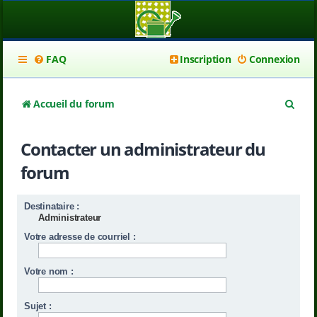
FAQ
Inscription
Connexion
R
Accueil du forum
e
Contacter un administrateur du
c
forum
h
e
Destinataire :
r
Administrateur
c
Votre adresse de courriel :
h
Votre nom :
e
r
Sujet :